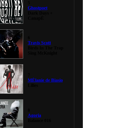
5
Ghostpoet
Dark Days +
CanapÈ
6
Travis Scott
Birds In The Trap
Sing McKnight
7
MÈlanie de Biasio
Lilies
8
Agoria
Balance 016