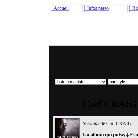
Accueil
Infos perso
Bl
Carl CRAIG
Sessions
de
Carl CRAIG
Un album qui pulse, ‡ Ècou