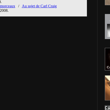
.
s morceaux
/
Au sujet de Carl Craig
 2008.