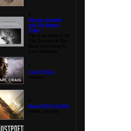
2
Oiseaux-TempÍte
and The Bunny
Tylers
The True History Of
The Tortoise & The
Hare According To
Lord Dunsany
3
Carl CRAIG
Sessions
4
Mark PRITCHARD
Under The Sun