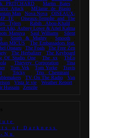
rk PRITCHARD
.
Martin Bates
.
sive Attack
.
MÈlanie de Biasio
.
ntain Man
.
Nova Nova
.
OISEAUX-
MP TE
.
Oiseaux-TempÍte and The
ny Tylers
.
Rabih Abou-Khalil
.
ert Aiki, Aubrey Lowe & Ariel Kalma
oots Manuva
.
Saul Williams
.
Silent
ts
.
Smith & Mighty
.
Smooth
.
phan MICUS
.
The Embassadors feat.
hel Ongaru
.
The Foals
.
The Free Zen
iety
.
The Herbalizer
.
The Keyboard
g Of Studio One
.
The xx
.
ThÈo
ola
.
Thievery Corporation
.
Tina
ner
.
Tom Vek
.
Tom Yorke
.
Travis
t
.
Tricky
.
Trio Chemirani
.
ublemakers
.
TV On The Radio
.
Van
rison
.
Vista le vie
.
Weather Report
.
ir Hussain
.
Zenzile
.
s
Mute
uts of Darkness
i-Nu