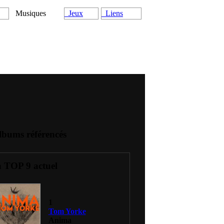
Musiques
Jeux
Liens
lbums référencés
 TOP 9 actuel
1
Tom Yorke
Anima