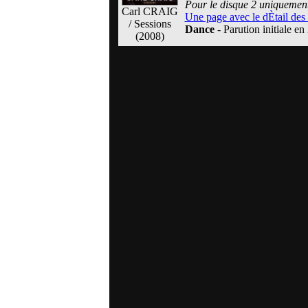
Pour le disque 2 uniquement
Carl CRAIG
Une page avec le dÈtail de
/ Sessions
Dance
- Parution initiale en
(2008)