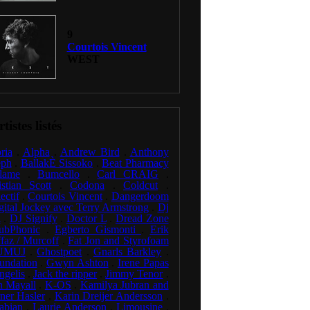
9
Courtois Vincent
WEST
tistes listés
ria
.
Alpha
.
Andrew Bird
.
Anthony
eph
.
BallakÈ Sissoko
.
Beat Pharmacy
lame
.
Bumcello
.
Carl CRAIG
.
istian Scott
.
Codona
.
Coldcut
.
ectif
.
Courtois Vincent
.
Dangerdoom
gital Jockey avec Terry Armstrong
.
Dj
l
.
DJ Signify
.
Doctor L
.
Dread Zone
ubPhonic
.
Egberto Gismonti
.
Erik
faz / Murcoff
.
Fat Jon and Styrofoam
UMUJ
.
Ghostpoet
.
Gnarls Barkley
.
undation
.
Gwyn Ashton
.
Irene Papas
ngelis
.
Jack the ripper
.
Jimmy Tenor
.
n Mayall
.
K-OS
.
Kamilya Jubran and
ner Hasler
.
Karin Dreijer Andersson
.
abian
.
Laurie Anderson
.
Limousine
.