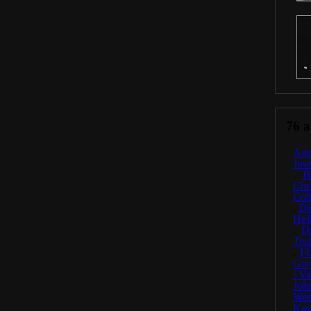
76 ar
Ago
Jos
.
B
Chr
Coll
.
Di
Hel
.
D
Truf
.
F
Gro
/ Va
Joh
Wer
Kas