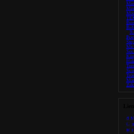
Ma
Mas
Mou
TE
Bun
Rob
.
R
Poe
Ste
Mic
Soc
Kin
Hak
Tur
Scot
Tro
Mor
Zak
Lien
d
G
H